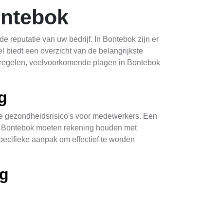
ontebok
reputatie van uw bedrijf. In Bontebok zijn er
el biedt een overzicht van de belangrijkste
atregelen, veelvoorkomende plagen in Bontebok
g
ige gezondheidsrisico's voor medewerkers. Een
 in Bontebok moeten rekening houden met
pecifieke aanpak om effectief te worden
ng
ieden te isoleren, kunnen bedrijven de kans op
atige legen van mijnen en vangen van muizen en
ongedierteproblemen verminderen.