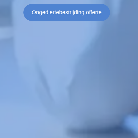
Ongediertebestrijding offerte