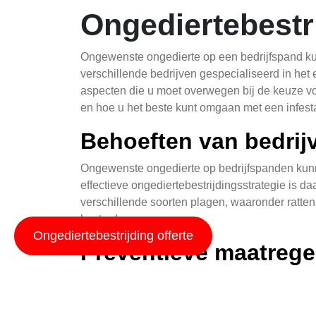
Ongediertebestr
Ongewenste ongedierte op een bedrijfspand kun
verschillende bedrijven gespecialiseerd in het 
aspecten die u moet overwegen bij de keuze vo
en hoe u het beste kunt omgaan met een infesta
Behoeften van bedrij
Ongewenste ongedierte op bedrijfspanden kunne
effectieve ongediertebestrijdingsstrategie is
verschillende soorten plagen, waaronder ratten
bestreden.
Ongediertebestrijding offerte
Preventieve maatrege
Preventie is altijd beter dan genezing. Door r
een infestatie aanzienlijk verminderen. Dit om
ratten en het sorteren van voedingsafval. Doo