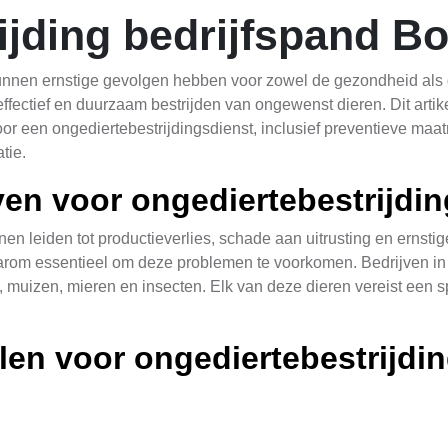
ijding bedrijfspand B
nen ernstige gevolgen hebben voor zowel de gezondheid als de 
effectief en duurzaam bestrijden van ongewenst dieren. Dit artik
or een ongediertebestrijdingsdienst, inclusief preventieve ma
tie.
ven voor ongediertebestrijdin
n leiden tot productieverlies, schade aan uitrusting en ernst
 daarom essentieel om deze problemen te voorkomen. Bedrijven
, muizen, mieren en insecten. Elk van deze dieren vereist een s
len voor ongediertebestrijdi
egelmatig onderhoud uit te voeren en potentieel bedreigende geb
vat het afdichten van gaten en spleten in muurwerk, het regelm
r deze maatregelen te nemen, kunnen bedrijven de risico's op 