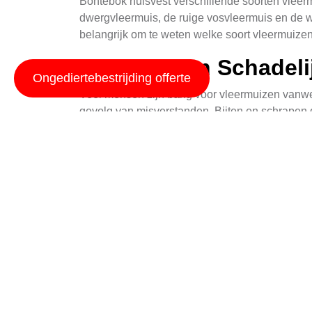
Bontebok huisvest verschillende soorten vleer
dwergvleermuis, de ruige vosvleermuis en de w
belangrijk om te weten welke soort vleermuizen
Vleermuizen Schadel
Ongediertebestrijding offerte
Veel mensen zijn bang voor vleermuizen vanwege
gevolg van misverstanden. Bijten en schrapen d
is het belangrijk om voorzichtig te zijn en de 
Vleermuis Werken M
Er zijn verschillende methoden om vleermuizen 
vleermuizen afschrikken zonder hen te kwetsen
te komen en zich te nestelen.
Vleermuis Exclusie T
Vleermuis exclusietechnieken zijn een effecti
plaatsen van speciale netten of schermen aan 