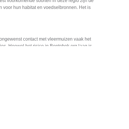
est voorkomende soorten in deze regio zijn de
n voor hun habitat en voedselbronnen. Het is
et ongewenst contact met vleermuizen vaak het
s. Hoewel het risico in Bontebok erg laag is,
an uitschakelstrips of geluidssystemen die
e blokkeren, wat ze ervan weerhoudt om binnen
e kwetsen. Dit kan worden gedaan door het
 het installeren van one-way valves, waardoor