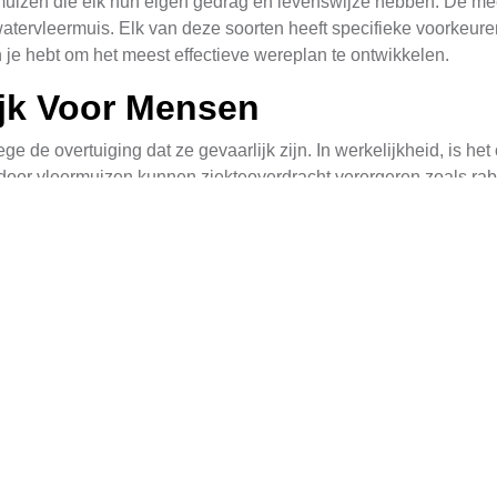
muizen die elk hun eigen gedrag en levenswijze hebben. De me
atervleermuis. Elk van deze soorten heeft specifieke voorkeure
 je hebt om het meest effectieve wereplan te ontwikkelen.
ijk Voor Mensen
 de overtuiging dat ze gevaarlijk zijn. In werkelijkheid, is h
oor vleermuizen kunnen ziekteoverdracht verergeren zoals rabie
nodige maatregelen te nemen om contact te vermijden.
ethoden
effectief te weren. Een veelgebruikte methode is het plaatsen v
. Het is ook belangrijk om hun toegangspunten tot gebouwen t
echnieken
eve manier om vleermuizen uit gebouwen te weren zonder hen t
de ingangen die vleermuizen gebruiken. Een andere techniek is