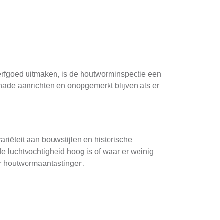
 erfgoed uitmaken, is de houtworminspectie een
chade aanrichten en onopgemerkt blijven als er
ariëteit aan bouwstijlen en historische
e luchtvochtigheid hoog is of waar er weinig
or houtwormaantastingen.
suele inspecties vormen de basis van deze
 holletjes, meelachtige substanties of