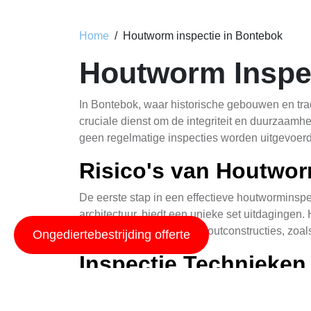
Home
Houtworm inspectie in Bontebok
Houtworm Inspe
In Bontebok, waar historische gebouwen en trad
cruciale dienst om de integriteit en duurzaamh
geen regelmatige inspecties worden uitgevoerd
Risico's van Houtwo
De eerste stap in een effectieve houtworminspec
architectuur, biedt een unieke set uitdagingen
zonlicht doorkomt. Oude houtconstructies, zoal
Ongediertebestrijding offerte
Inspectie Technieken
Er zijn verschillende technieken die kunnen w
procedure. Dit omvat het nakijken van de buit