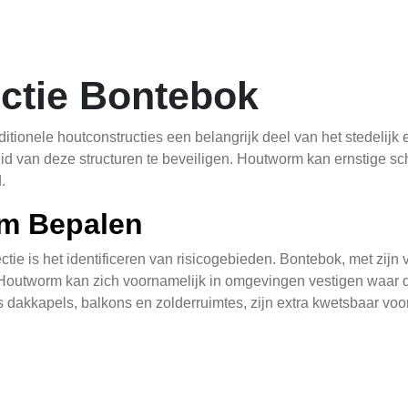
ctie Bontebok
itionele houtconstructies een belangrijk deel van het stedelijk
eid van deze structuren te beveiligen. Houtworm kan ernstige s
.
rm Bepalen
tie is het identificeren van risicogebieden. Bontebok, met zijn v
. Houtworm kan zich voornamelijk in omgevingen vestigen waar d
s dakkapels, balkons en zolderruimtes, zijn extra kwetsbaar vo
orden toegepast tijdens een houtworminspectie in Bontebok. Vi
enkant en binnenkant van gebouwen op tekenen van schade zoals