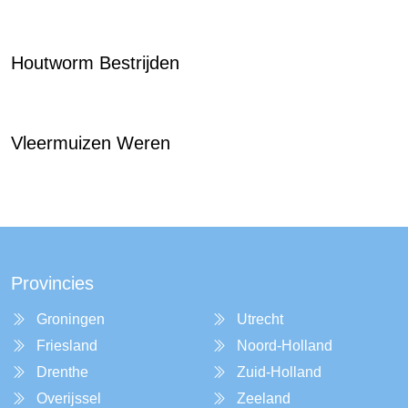
Houtworm Bestrijden
Vleermuizen Weren
Provincies
Groningen
Utrecht
Friesland
Noord-Holland
Drenthe
Zuid-Holland
Overijssel
Zeeland