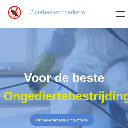
Overbeekeongedierte
Voor de beste
Ongediertebestrijdin
Ongediertebestrijding offerte